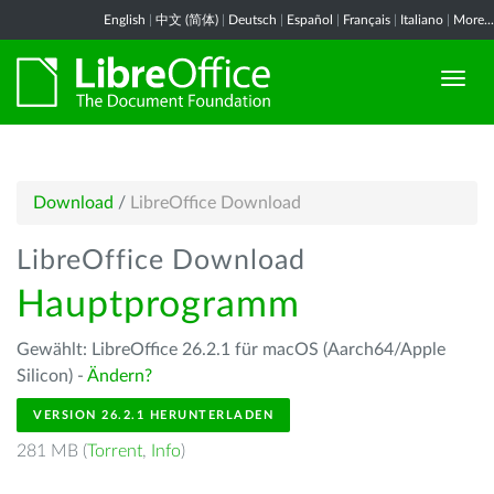
English
|
中文 (简体)
|
Deutsch
|
Español
|
Français
|
Italiano
|
More...
Download
/
LibreOffice Download
LibreOffice Download
Hauptprogramm
Gewählt: LibreOffice 26.2.1 für macOS (Aarch64/Apple
Silicon) -
Ändern?
VERSION 26.2.1 HERUNTERLADEN
281 MB (
Torrent
,
Info
)