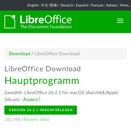
English
|
中文 (简体)
|
Deutsch
|
Español
|
Français
|
Italiano
|
More...
Download
/
LibreOffice Download
LibreOffice Download
Hauptprogramm
Gewählt: LibreOffice 26.2.1 für macOS (Aarch64/Apple
Silicon) -
Ändern?
VERSION 26.2.1 HERUNTERLADEN
281 MB (
Torrent
,
Info
)