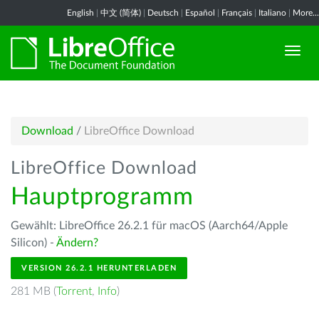
English
|
中文 (简体)
|
Deutsch
|
Español
|
Français
|
Italiano
|
More...
Download
/
LibreOffice Download
LibreOffice Download
Hauptprogramm
Gewählt: LibreOffice 26.2.1 für macOS (Aarch64/Apple
Silicon) -
Ändern?
VERSION 26.2.1 HERUNTERLADEN
281 MB (
Torrent
,
Info
)