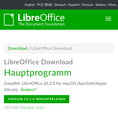
English
|
中文 (简体)
|
Deutsch
|
Español
|
Français
|
Italiano
|
More...
Download
/
LibreOffice Download
LibreOffice Download
Hauptprogramm
Gewählt: LibreOffice 26.2.0 für macOS (Aarch64/Apple
Silicon) -
Ändern?
VERSION 26.2.0 HERUNTERLADEN
281 MB (
Torrent
,
Info
)