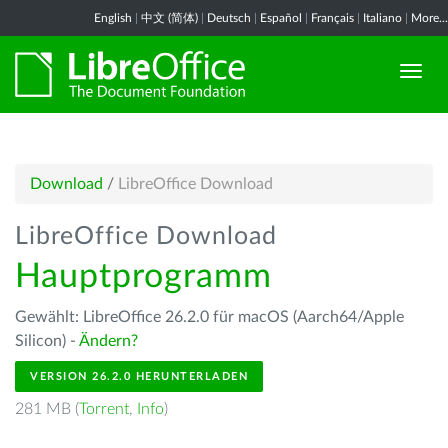
English
|
中文 (简体)
|
Deutsch
|
Español
|
Français
|
Italiano
|
More...
Download
/
LibreOffice Download
LibreOffice Download
Hauptprogramm
Gewählt: LibreOffice 26.2.0 für macOS (Aarch64/Apple
Silicon) -
Ändern?
VERSION 26.2.0 HERUNTERLADEN
281 MB (
Torrent
,
Info
)