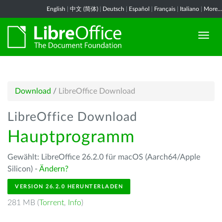
English
|
中文 (简体)
|
Deutsch
|
Español
|
Français
|
Italiano
|
More...
Download
/
LibreOffice Download
LibreOffice Download
Hauptprogramm
Gewählt: LibreOffice 26.2.0 für macOS (Aarch64/Apple
Silicon) -
Ändern?
VERSION 26.2.0 HERUNTERLADEN
281 MB (
Torrent
,
Info
)