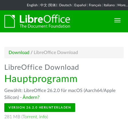
English
|
中文 (简体)
|
Deutsch
|
Español
|
Français
|
Italiano
|
More...
Download
/
LibreOffice Download
LibreOffice Download
Hauptprogramm
Gewählt: LibreOffice 26.2.0 für macOS (Aarch64/Apple
Silicon) -
Ändern?
VERSION 26.2.0 HERUNTERLADEN
281 MB (
Torrent
,
Info
)