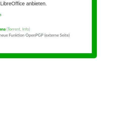
LibreOffice anbieten.
e
ana
(
Torrent
,
Info
)
 neue Funktion OpenPGP (externe Seite)