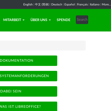
English
|
中文 (简体)
|
Deutsch
|
Español
|
Français
|
Italiano
|
More...
MITARBEIT
ÜBER UNS
SPENDE
DOKUMENTATION
SYSTEMANFORDERUNGEN
DABEI SEIN
WAS IST LIBREOFFICE?