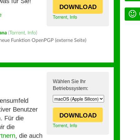
was für Sie!
DOWNLOAD
e
Torrent
,
Info
ana
(
Torrent
,
Info
)
 neue Funktion OpenPGP (externe Seite)
Wählen Sie Ihr
Betriebssystem:
mensumfeld
iver Benutzer
DOWNLOAD
. Für die
Torrent
,
Info
ir die
rtnern
, die auch