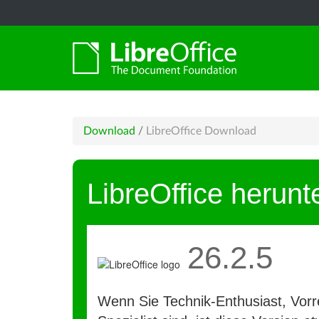
Download
/
LibreOffice Download
LibreOffice herunt
26.2.5
Wenn Sie Technik-Enthusiast, Vorre