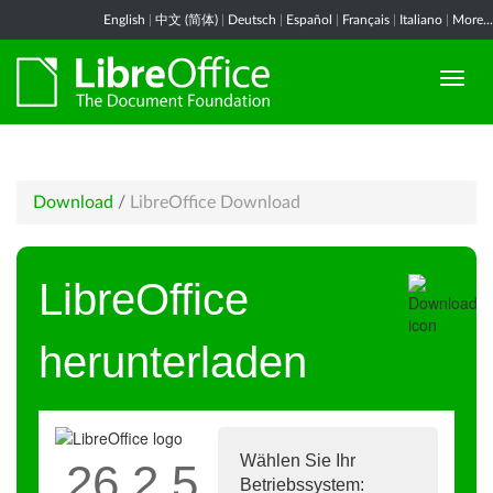
English
|
中文 (简体)
|
Deutsch
|
Español
|
Français
|
Italiano
|
More...
Download
/
LibreOffice Download
LibreOffice
herunterladen
Wählen Sie Ihr
26.2.5
Betriebssystem: