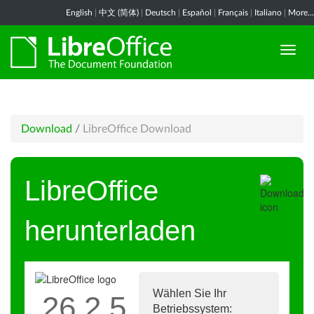
English
|
中文 (简体)
|
Deutsch
|
Español
|
Français
|
Italiano
|
More...
Download
/
LibreOffice Download
LibreOffice
herunterladen
Wählen Sie Ihr
26.2.5
Betriebssystem: