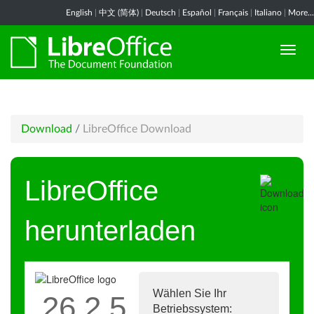
English
|
中文 (简体)
|
Deutsch
|
Español
|
Français
|
Italiano
|
More...
Download
/
LibreOffice Download
LibreOffice
herunterladen
Wählen Sie Ihr
26.2.5
Betriebssystem: