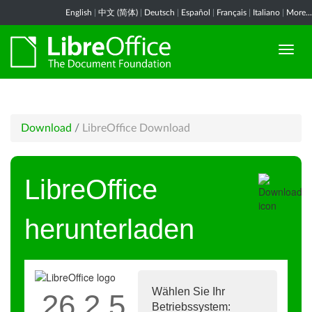
English
|
中文 (简体)
|
Deutsch
|
Español
|
Français
|
Italiano
|
More...
Download
/
LibreOffice Download
LibreOffice
herunterladen
Wählen Sie Ihr
26.2.5
Betriebssystem: