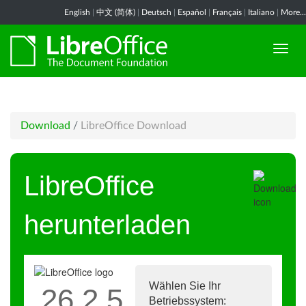
English
|
中文 (简体)
|
Deutsch
|
Español
|
Français
|
Italiano
|
More...
Download
/
LibreOffice Download
LibreOffice
herunterladen
Wählen Sie Ihr
26.2.5
Betriebssystem: