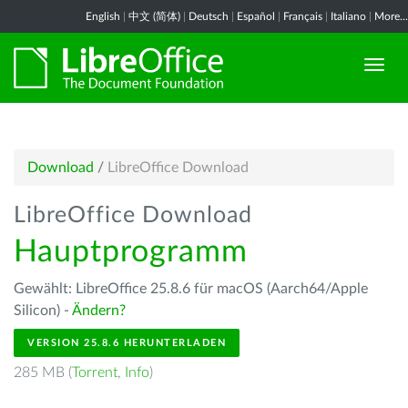
English
|
中文 (简体)
|
Deutsch
|
Español
|
Français
|
Italiano
|
More...
Download
/
LibreOffice Download
LibreOffice Download
Hauptprogramm
Gewählt: LibreOffice 25.8.6 für macOS (Aarch64/Apple
Silicon) -
Ändern?
VERSION 25.8.6 HERUNTERLADEN
285 MB (
Torrent
,
Info
)