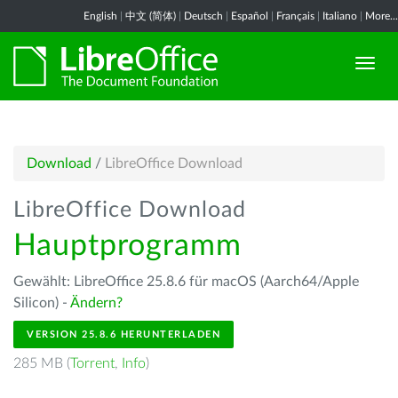
English
|
中文 (简体)
|
Deutsch
|
Español
|
Français
|
Italiano
|
More...
Download
/
LibreOffice Download
LibreOffice Download
Hauptprogramm
Gewählt: LibreOffice 25.8.6 für macOS (Aarch64/Apple
Silicon) -
Ändern?
VERSION 25.8.6 HERUNTERLADEN
285 MB (
Torrent
,
Info
)