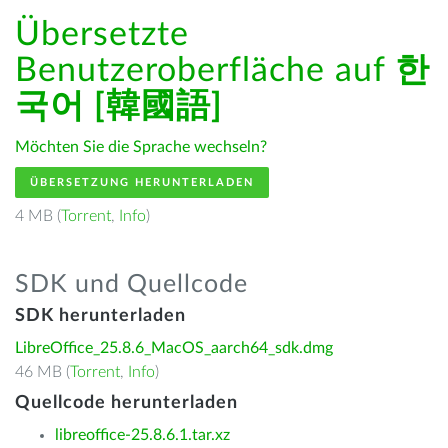
Übersetzte
Benutzeroberfläche auf
한
국어 [韓國語]
Möchten Sie die Sprache wechseln?
ÜBERSETZUNG HERUNTERLADEN
4 MB (
Torrent
,
Info
)
SDK und Quellcode
SDK herunterladen
LibreOffice_25.8.6_MacOS_aarch64_sdk.dmg
46 MB (
Torrent
,
Info
)
Quellcode herunterladen
libreoffice-25.8.6.1.tar.xz