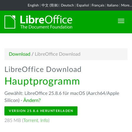
English
|
中文 (简体)
|
Deutsch
|
Español
|
Français
|
Italiano
|
More...
Download
/
LibreOffice Download
LibreOffice Download
Hauptprogramm
Gewählt: LibreOffice 25.8.6 für macOS (Aarch64/Apple
Silicon) -
Ändern?
VERSION 25.8.6 HERUNTERLADEN
285 MB (
Torrent
,
Info
)