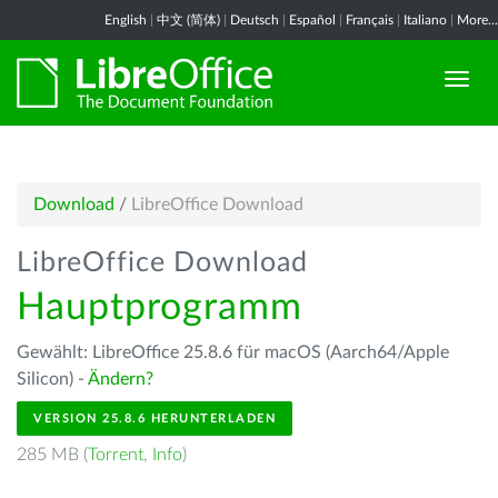
English
|
中文 (简体)
|
Deutsch
|
Español
|
Français
|
Italiano
|
More...
Download
/
LibreOffice Download
LibreOffice Download
Hauptprogramm
Gewählt: LibreOffice 25.8.6 für macOS (Aarch64/Apple
Silicon) -
Ändern?
VERSION 25.8.6 HERUNTERLADEN
285 MB (
Torrent
,
Info
)