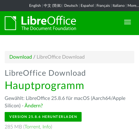
English
|
中文 (简体)
|
Deutsch
|
Español
|
Français
|
Italiano
|
More...
Download
/
LibreOffice Download
LibreOffice Download
Hauptprogramm
Gewählt: LibreOffice 25.8.6 für macOS (Aarch64/Apple
Silicon) -
Ändern?
VERSION 25.8.6 HERUNTERLADEN
285 MB (
Torrent
,
Info
)