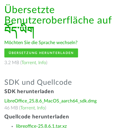
Übersetzte
Benutzeroberfläche auf
བོད་ཡིག
Möchten Sie die Sprache wechseln?
ÜBERSETZUNG HERUNTERLADEN
3.2 MB (
Torrent
,
Info
)
SDK und Quellcode
SDK herunterladen
LibreOffice_25.8.6_MacOS_aarch64_sdk.dmg
46 MB (
Torrent
,
Info
)
Quellcode herunterladen
libreoffice-25.8.6.1.tar.xz