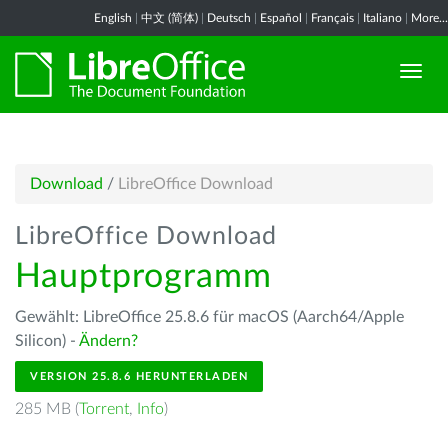
English
|
中文 (简体)
|
Deutsch
|
Español
|
Français
|
Italiano
|
More...
Download
/
LibreOffice Download
LibreOffice Download
Hauptprogramm
Gewählt: LibreOffice 25.8.6 für macOS (Aarch64/Apple
Silicon) -
Ändern?
VERSION 25.8.6 HERUNTERLADEN
285 MB (
Torrent
,
Info
)