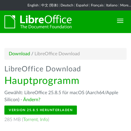
English
|
中文 (简体)
|
Deutsch
|
Español
|
Français
|
Italiano
|
More...
Download
/
LibreOffice Download
LibreOffice Download
Hauptprogramm
Gewählt: LibreOffice 25.8.5 für macOS (Aarch64/Apple
Silicon) -
Ändern?
VERSION 25.8.5 HERUNTERLADEN
285 MB (
Torrent
,
Info
)