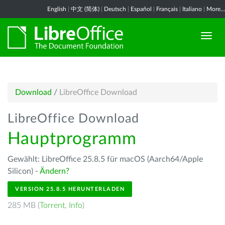
English
|
中文 (简体)
|
Deutsch
|
Español
|
Français
|
Italiano
|
More...
Download
/
LibreOffice Download
LibreOffice Download
Hauptprogramm
Gewählt: LibreOffice 25.8.5 für macOS (Aarch64/Apple
Silicon) -
Ändern?
VERSION 25.8.5 HERUNTERLADEN
285 MB (
Torrent
,
Info
)