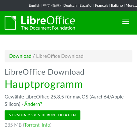
English
|
中文 (简体)
|
Deutsch
|
Español
|
Français
|
Italiano
|
More...
Download
/
LibreOffice Download
LibreOffice Download
Hauptprogramm
Gewählt: LibreOffice 25.8.5 für macOS (Aarch64/Apple
Silicon) -
Ändern?
VERSION 25.8.5 HERUNTERLADEN
285 MB (
Torrent
,
Info
)