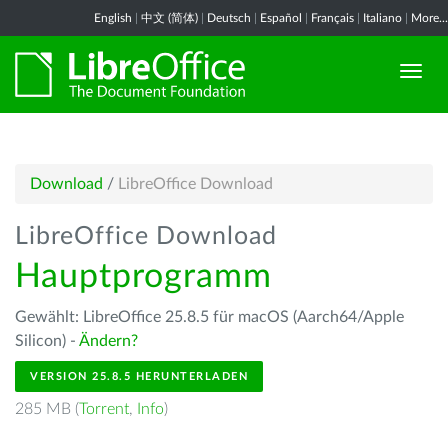
English
|
中文 (简体)
|
Deutsch
|
Español
|
Français
|
Italiano
|
More...
Download
/
LibreOffice Download
LibreOffice Download
Hauptprogramm
Gewählt: LibreOffice 25.8.5 für macOS (Aarch64/Apple
Silicon) -
Ändern?
VERSION 25.8.5 HERUNTERLADEN
285 MB (
Torrent
,
Info
)