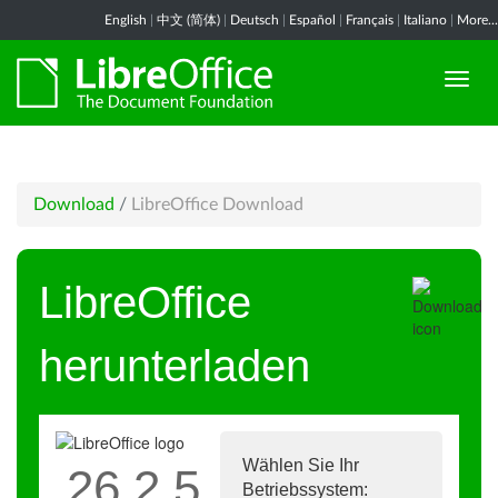
English
|
中文 (简体)
|
Deutsch
|
Español
|
Français
|
Italiano
|
More...
Download
/
LibreOffice Download
LibreOffice
herunterladen
Wählen Sie Ihr
26.2.5
Betriebssystem: