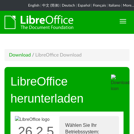
English
|
中文 (简体)
|
Deutsch
|
Español
|
Français
|
Italiano
|
More...
Download
/
LibreOffice Download
LibreOffice
herunterladen
Wählen Sie Ihr
26.2.5
Betriebssystem: