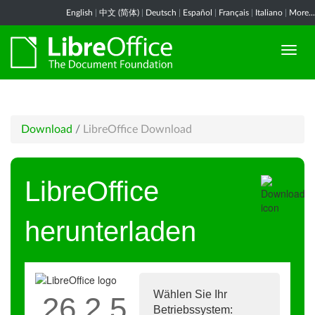
English
|
中文 (简体)
|
Deutsch
|
Español
|
Français
|
Italiano
|
More...
Download
/
LibreOffice Download
LibreOffice
herunterladen
Wählen Sie Ihr
26.2.5
Betriebssystem: