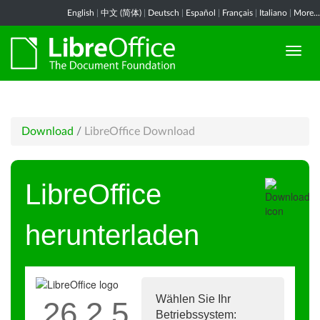
English
|
中文 (简体)
|
Deutsch
|
Español
|
Français
|
Italiano
|
More...
Download
/
LibreOffice Download
LibreOffice
herunterladen
Wählen Sie Ihr
26.2.5
Betriebssystem: