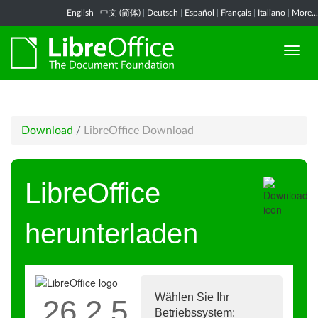
English
|
中文 (简体)
|
Deutsch
|
Español
|
Français
|
Italiano
|
More...
Download
/
LibreOffice Download
LibreOffice
herunterladen
Wählen Sie Ihr
26.2.5
Betriebssystem: