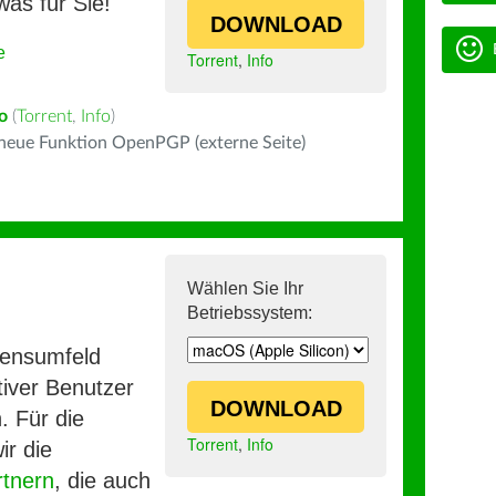
was für Sie!
DOWNLOAD
e
Torrent
,
Info
no
(
Torrent
,
Info
)
 neue Funktion OpenPGP (externe Seite)
Wählen Sie Ihr
Betriebssystem:
mensumfeld
iver Benutzer
DOWNLOAD
. Für die
Torrent
,
Info
ir die
rtnern
, die auch