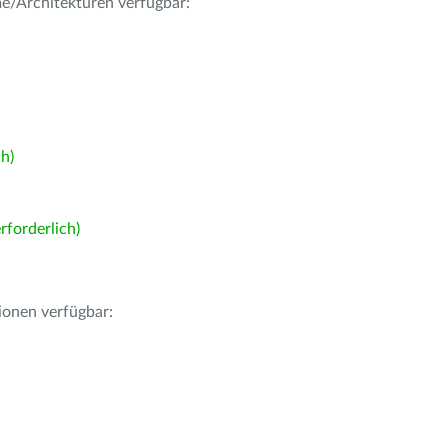
me/Architekturen verfügbar:
h)
forderlich)
ionen verfügbar: