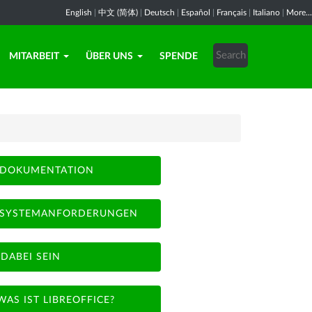
English
|
中文 (简体)
|
Deutsch
|
Español
|
Français
|
Italiano
|
More...
MITARBEIT
ÜBER UNS
SPENDE
DOKUMENTATION
SYSTEMANFORDERUNGEN
DABEI SEIN
WAS IST LIBREOFFICE?