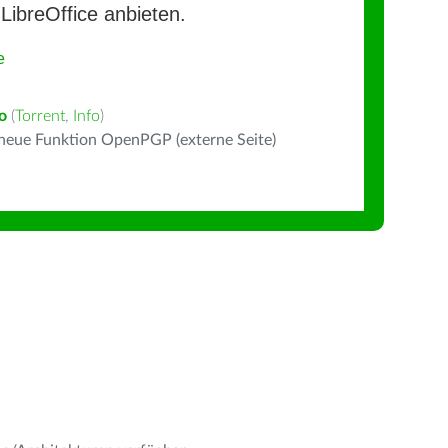
LibreOffice anbieten.
e
no
(
Torrent
,
Info
)
 neue Funktion OpenPGP (externe Seite)