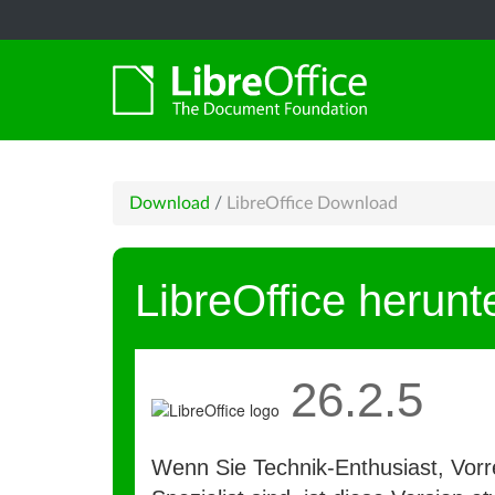
Download
/
LibreOffice Download
LibreOffice herunt
26.2.5
Wenn Sie Technik-Enthusiast, Vorre