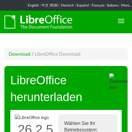
English
|
中文 (简体)
|
Deutsch
|
Español
|
Français
|
Italiano
|
More...
Download
/
LibreOffice Download
LibreOffice
herunterladen
Wählen Sie Ihr
26.2.5
Betriebssystem: