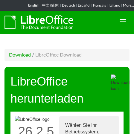
English
|
中文 (简体)
|
Deutsch
|
Español
|
Français
|
Italiano
|
More...
Download
/
LibreOffice Download
LibreOffice
herunterladen
Wählen Sie Ihr
26.2.5
Betriebssystem: