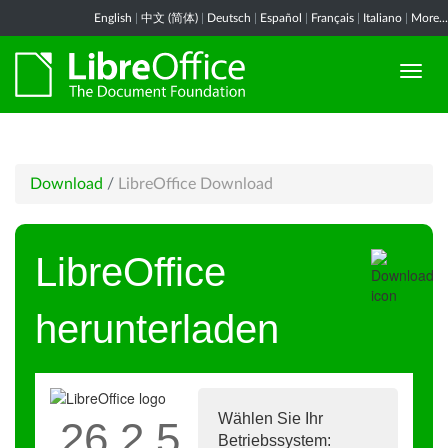
English
|
中文 (简体)
|
Deutsch
|
Español
|
Français
|
Italiano
|
More...
Download
/
LibreOffice Download
LibreOffice
herunterladen
Wählen Sie Ihr
26.2.5
Betriebssystem: