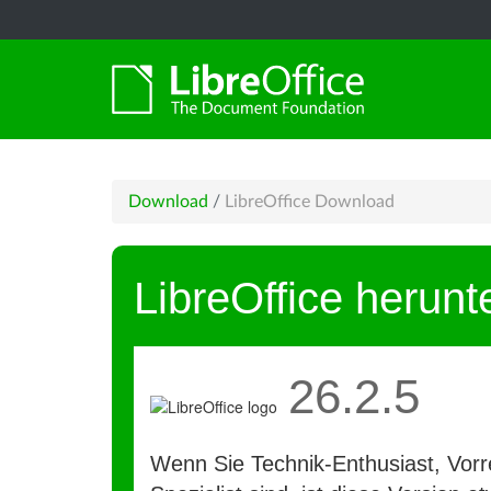
Download
/
LibreOffice Download
LibreOffice herunt
26.2.5
Wenn Sie Technik-Enthusiast, Vorre