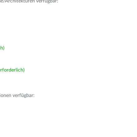
me/Architekturen verfügbar:
h)
forderlich)
ionen verfügbar: