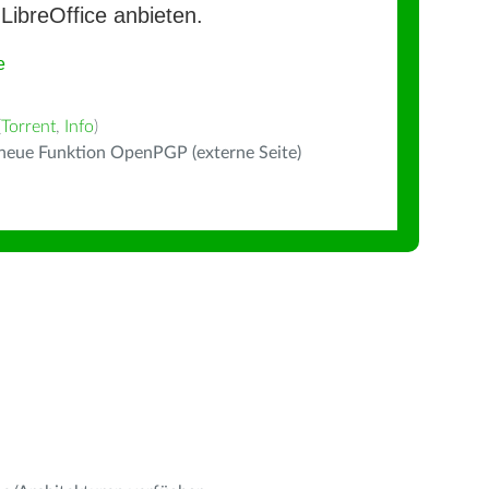
LibreOffice anbieten.
e
(
Torrent
,
Info
)
 neue Funktion OpenPGP (externe Seite)