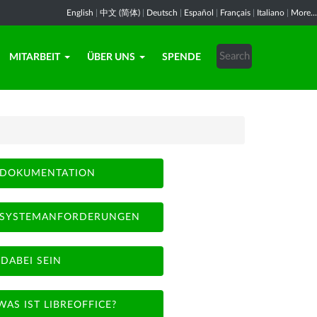
English
|
中文 (简体)
|
Deutsch
|
Español
|
Français
|
Italiano
|
More...
MITARBEIT
ÜBER UNS
SPENDE
DOKUMENTATION
SYSTEMANFORDERUNGEN
DABEI SEIN
WAS IST LIBREOFFICE?