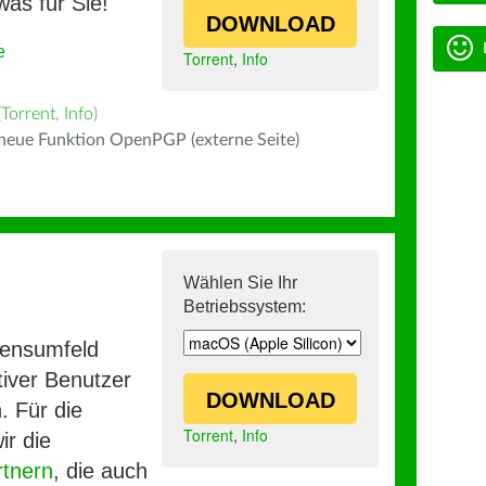
was für Sie!
DOWNLOAD
e
Torrent
,
Info
(
Torrent
,
Info
)
 neue Funktion OpenPGP (externe Seite)
Wählen Sie Ihr
Betriebssystem:
mensumfeld
iver Benutzer
DOWNLOAD
. Für die
Torrent
,
Info
ir die
rtnern
, die auch