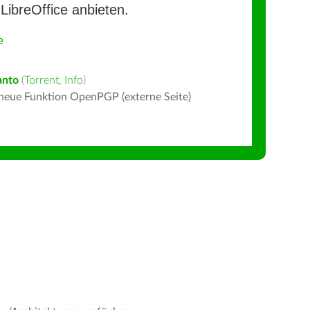
LibreOffice anbieten.
e
anto
(
Torrent
,
Info
)
 neue Funktion OpenPGP (externe Seite)