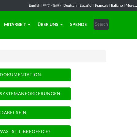
English
|
中文 (简体)
|
Deutsch
|
Español
|
Français
|
Italiano
|
More...
MITARBEIT
ÜBER UNS
SPENDE
DOKUMENTATION
SYSTEMANFORDERUNGEN
DABEI SEIN
WAS IST LIBREOFFICE?