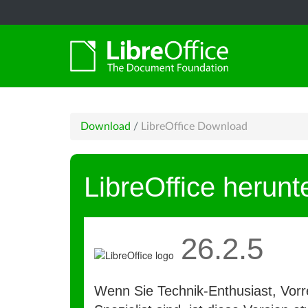
Download
/
LibreOffice Download
LibreOffice herunt
26.2.5
Wenn Sie Technik-Enthusiast, Vorre