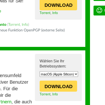
was für Sie!
DOWNLOAD
e
Torrent
,
Info
anto
(
Torrent
,
Info
)
 neue Funktion OpenPGP (externe Seite)
Wählen Sie Ihr
Betriebssystem:
mensumfeld
iver Benutzer
DOWNLOAD
. Für die
Torrent
,
Info
ir die
rtnern
, die auch