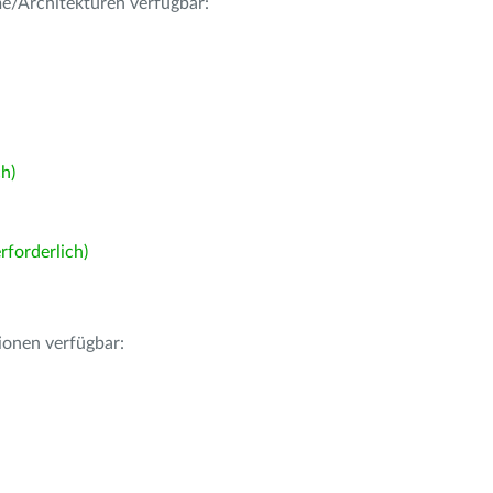
me/Architekturen verfügbar:
h)
forderlich)
ionen verfügbar: