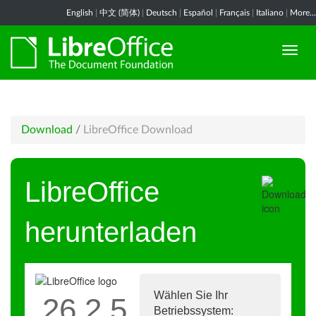
English
|
中文 (简体)
|
Deutsch
|
Español
|
Français
|
Italiano
|
More...
Download
/
LibreOffice Download
LibreOffice
herunterladen
Wählen Sie Ihr
26.2.5
Betriebssystem: