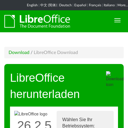
English
|
中文 (简体)
|
Deutsch
|
Español
|
Français
|
Italiano
|
More...
Download
/
LibreOffice Download
LibreOffice
herunterladen
Wählen Sie Ihr
26.2.5
Betriebssystem: