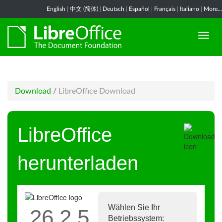
English
|
中文 (简体)
|
Deutsch
|
Español
|
Français
|
Italiano
|
More...
Download
/
LibreOffice Download
LibreOffice
herunterladen
Wählen Sie Ihr
26.2.5
Betriebssystem: