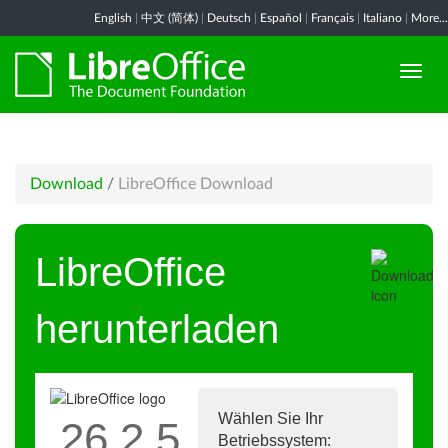
English
|
中文 (简体)
|
Deutsch
|
Español
|
Français
|
Italiano
|
More...
Download
/
LibreOffice Download
LibreOffice
herunterladen
Wählen Sie Ihr
26.2.5
Betriebssystem: