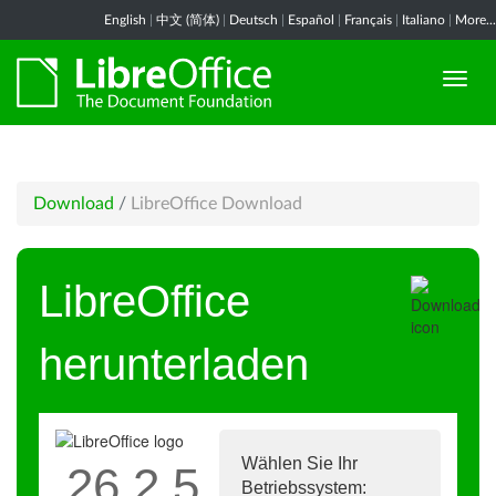
English
|
中文 (简体)
|
Deutsch
|
Español
|
Français
|
Italiano
|
More...
Download
/
LibreOffice Download
LibreOffice
herunterladen
Wählen Sie Ihr
26.2.5
Betriebssystem: