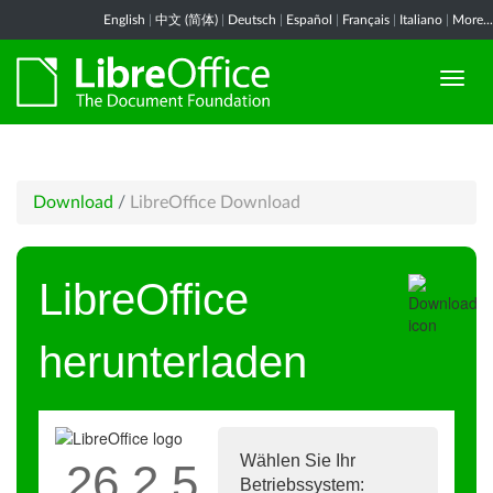
English
|
中文 (简体)
|
Deutsch
|
Español
|
Français
|
Italiano
|
More...
Download
/
LibreOffice Download
LibreOffice
herunterladen
Wählen Sie Ihr
26.2.5
Betriebssystem: