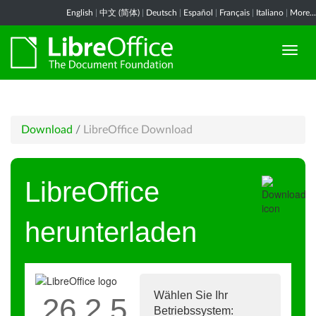
English
|
中文 (简体)
|
Deutsch
|
Español
|
Français
|
Italiano
|
More...
Download
/
LibreOffice Download
LibreOffice
herunterladen
Wählen Sie Ihr
26.2.5
Betriebssystem: