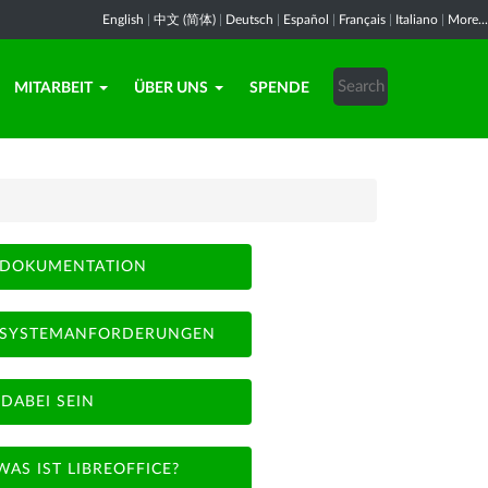
English
|
中文 (简体)
|
Deutsch
|
Español
|
Français
|
Italiano
|
More...
MITARBEIT
ÜBER UNS
SPENDE
DOKUMENTATION
SYSTEMANFORDERUNGEN
DABEI SEIN
WAS IST LIBREOFFICE?