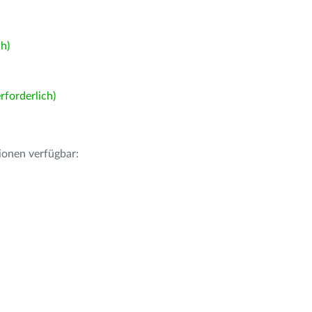
h)
forderlich)
ionen verfügbar: