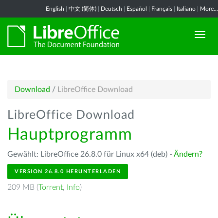
English
|
中文 (简体)
|
Deutsch
|
Español
|
Français
|
Italiano
|
More...
Download
/
LibreOffice Download
LibreOffice Download
Hauptprogramm
Gewählt: LibreOffice 26.8.0 für Linux x64 (deb) -
Ändern?
VERSION 26.8.0 HERUNTERLADEN
209 MB (
Torrent
,
Info
)