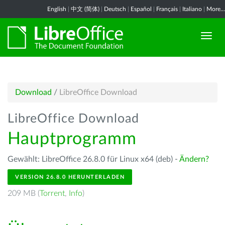
English
|
中文 (简体)
|
Deutsch
|
Español
|
Français
|
Italiano
|
More...
Download
/
LibreOffice Download
LibreOffice Download
Hauptprogramm
Gewählt: LibreOffice 26.8.0 für Linux x64 (deb) -
Ändern?
VERSION 26.8.0 HERUNTERLADEN
209 MB (
Torrent
,
Info
)