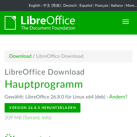
English
|
中文 (简体)
|
Deutsch
|
Español
|
Français
|
Italiano
|
More...
Download
/
LibreOffice Download
LibreOffice Download
Hauptprogramm
Gewählt: LibreOffice 26.8.0 für Linux x64 (deb) -
Ändern?
VERSION 26.8.0 HERUNTERLADEN
209 MB (
Torrent
,
Info
)