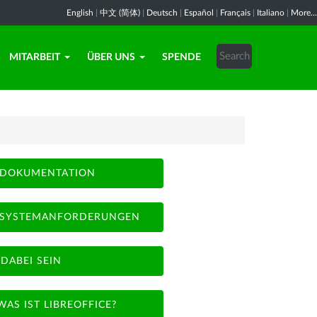
English
|
中文 (简体)
|
Deutsch
|
Español
|
Français
|
Italiano
|
More...
MITARBEIT
ÜBER UNS
SPENDE
DOKUMENTATION
SYSTEMANFORDERUNGEN
DABEI SEIN
WAS IST LIBREOFFICE?