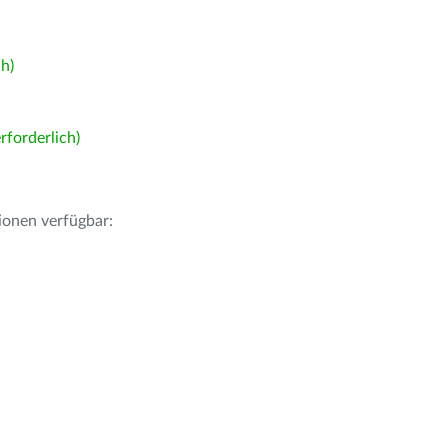
h)
forderlich)
ionen verfügbar: