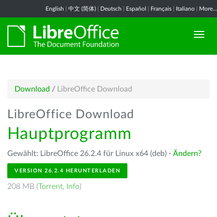
English
|
中文 (简体)
|
Deutsch
|
Español
|
Français
|
Italiano
|
More...
Download
/
LibreOffice Download
LibreOffice Download
Hauptprogramm
Gewählt: LibreOffice 26.2.4 für Linux x64 (deb) -
Ändern?
VERSION 26.2.4 HERUNTERLADEN
208 MB (
Torrent
,
Info
)