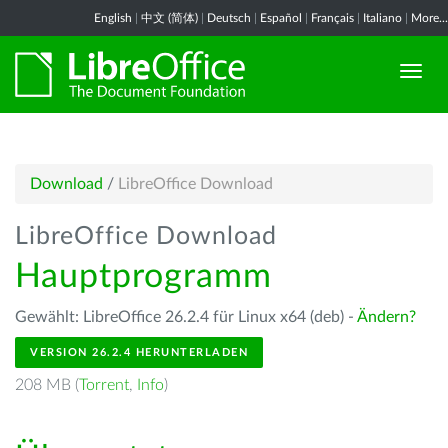
English
|
中文 (简体)
|
Deutsch
|
Español
|
Français
|
Italiano
|
More...
Download
/
LibreOffice Download
LibreOffice Download
Hauptprogramm
Gewählt: LibreOffice 26.2.4 für Linux x64 (deb) -
Ändern?
VERSION 26.2.4 HERUNTERLADEN
208 MB (
Torrent
,
Info
)