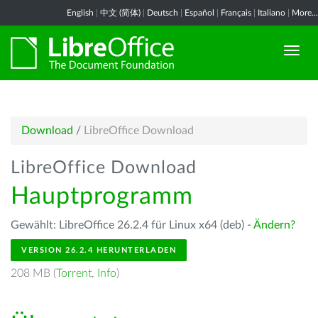
English
|
中文 (简体)
|
Deutsch
|
Español
|
Français
|
Italiano
|
More...
Download
/
LibreOffice Download
LibreOffice Download
Hauptprogramm
Gewählt: LibreOffice 26.2.4 für Linux x64 (deb) -
Ändern?
VERSION 26.2.4 HERUNTERLADEN
208 MB (
Torrent
,
Info
)