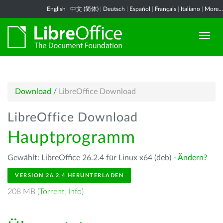
English
|
中文 (简体)
|
Deutsch
|
Español
|
Français
|
Italiano
|
More...
Download
/
LibreOffice Download
LibreOffice Download
Hauptprogramm
Gewählt: LibreOffice 26.2.4 für Linux x64 (deb) -
Ändern?
VERSION 26.2.4 HERUNTERLADEN
208 MB (
Torrent
,
Info
)